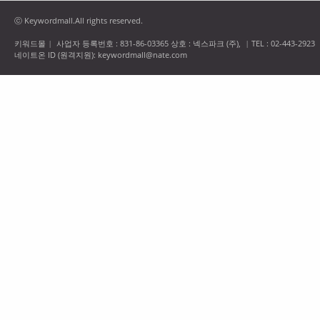
ⓒ Keywordmall.All rights reserved.
키워드몰
사업자 등록번호 : 831-86-03365 상호 : 넥스파크 (주),
TEL : 02-443-2923
|
|
네이트온 ID (원격지원): keywordmall@nate.com