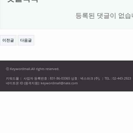
등록된 댓글이 없습
이전글
다음글
ⓒ Keywordmall.All rights reserved.
키워드몰
사업자 등록번호 : 831-86-03365 상호 : 넥스파크 (주),
TEL : 02-443-2923
|
|
네이트온 ID (원격지원): keywordmall@nate.com