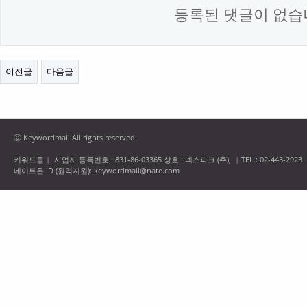
등록된 댓글이 없습
이전글
다음글
ⓒ Keywordmall.All rights reserved.
키워드몰
사업자 등록번호 : 831-86-03365 상호 : 넥스파크 (주),
TEL : 02-443-2923
|
|
네이트온 ID (원격지원): keywordmall@nate.com