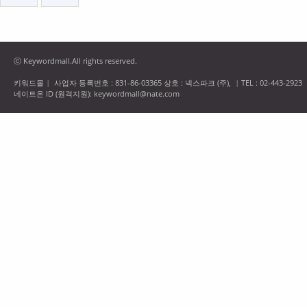
ⓒ Keywordmall.All rights reserved.
키워드몰
사업자 등록번호 : 831-86-03365 상호 : 넥스파크 (주),
TEL : 02-443-2923
|
|
네이트온 ID (원격지원): keywordmall@nate.com