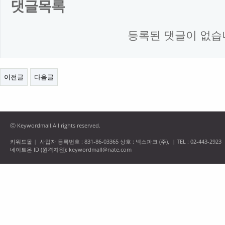
댓글목록
등록된 댓글이 없습
이전글
다음글
ⓒ Keywordmall.All rights reserved.
키워드몰
사업자 등록번호 : 831-86-03365 상호 : 넥스파크 (주),
TEL : 02-443-2923
|
|
네이트온 ID (원격지원): keywordmall@nate.com