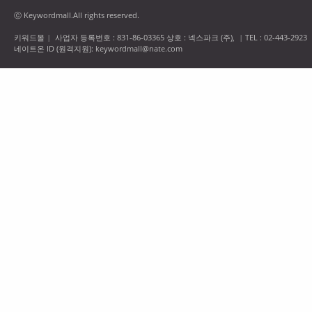
ⓒ Keywordmall.All rights reserved.
키워드몰
사업자 등록번호 : 831-86-03365 상호 : 넥스파크 (주),
TEL : 02-443-2923
|
|
네이트온 ID (원격지원): keywordmall@nate.com