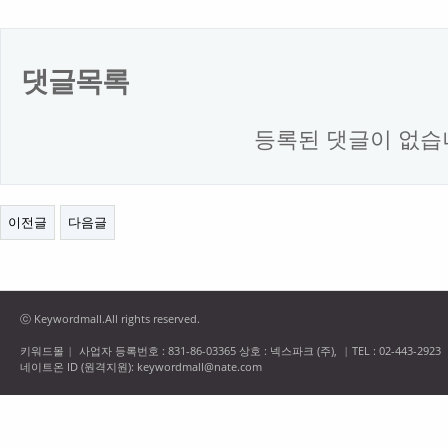
댓글목록
등록된 댓글이 없습
이전글
다음글
ⓒ Keywordmall.All rights reserved.
키워드몰
사업자 등록번호 : 831-86-03365 상호 : 넥스파크 (주),
TEL : 02-443-2923
|
|
네이트온 ID (원격지원): keywordmall@nate.com