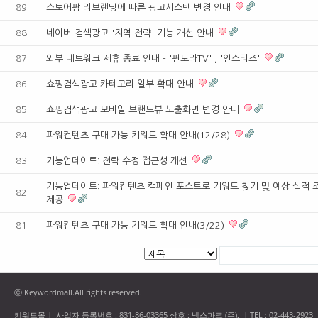
89
스토어팜 리브랜딩에 따른 광고시스템 변경 안내
88
네이버 검색광고 '지역 전략' 기능 개선 안내
87
외부 네트워크 제휴 종료 안내 - '판도라TV' , '인스티즈'
86
쇼핑검색광고 카테고리 일부 확대 안내
85
쇼핑검색광고 모바일 브랜드뷰 노출화면 변경 안내
84
파워컨텐츠 구매 가능 키워드 확대 안내(12/28)
83
기능업데이트: 전략 수정 접근성 개선
기능업데이트: 파워컨텐츠 캠페인 포스트로 키워드 찾기 및 예상 실적 
82
제공
81
파워컨텐츠 구매 가능 키워드 확대 안내(3/22)
ⓒ Keywordmall.All rights reserved.
키워드몰
사업자 등록번호 : 831-86-03365 상호 : 넥스파크 (주),
TEL : 02-443-2923
|
|